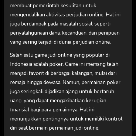
membuat pemerintah kesulitan untuk
mengendalikan aktivitas perjudian online. Hal ini
juga berdampak pada masalah sosial, seperti
penyalahgunaan dana, kecanduan, dan penipuan
yang sering terjadi di dunia perjudian online.
Salah satu game judi online yang populer di
Indonesia adalah poker. Game ini memang telah
menjadi favorit di berbagai kalangan, mulai dari
remaja hingga dewasa. Namun, permainan poker
juga seringkali dijadikan ajang untuk bertaruh
uang, yang dapat mengakibatkan kerugian
finansial bagi para pemainnya. Hal ini
menunjukkan pentingnya untuk memiliki kontrol
diri saat bermain permainan judi online.