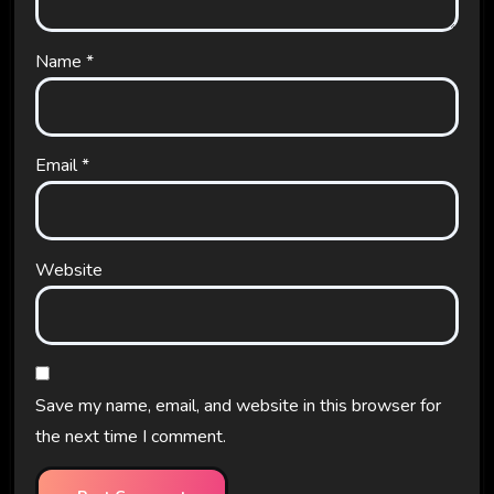
Name
*
Email
*
Website
Save my name, email, and website in this browser for
the next time I comment.