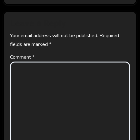
Leave a Reply
Your email address will not be published.
Required
fields are marked
*
Comment
*