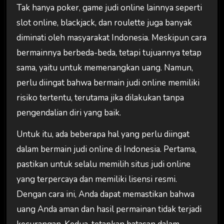
Tak hanya poker, game judi online lainnya seperti
slot online, blackjack, dan roulette juga banyak
diminati oleh masyarakat Indonesia. Meskipun cara
bermainnya berbeda-beda, tetapi tujuannya tetap
sama, yaitu untuk memenangkan uang. Namun,
perlu diingat bahwa bermain judi online memiliki
risiko tertentu, terutama jika dilakukan tanpa
pengendalian diri yang baik.
Untuk itu, ada beberapa hal yang perlu diingat
dalam bermain judi online di Indonesia. Pertama,
pastikan untuk selalu memilih situs judi online
yang terpercaya dan memiliki lisensi resmi.
Dengan cara ini, Anda dapat memastikan bahwa
uang Anda aman dan hasil permainan tidak terjadi