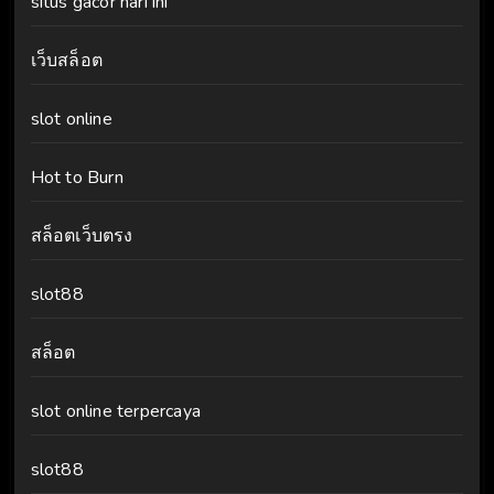
situs gacor hari ini
เว็บสล็อต
slot online
Hot to Burn
สล็อตเว็บตรง
slot88
สล็อต
slot online terpercaya
slot88