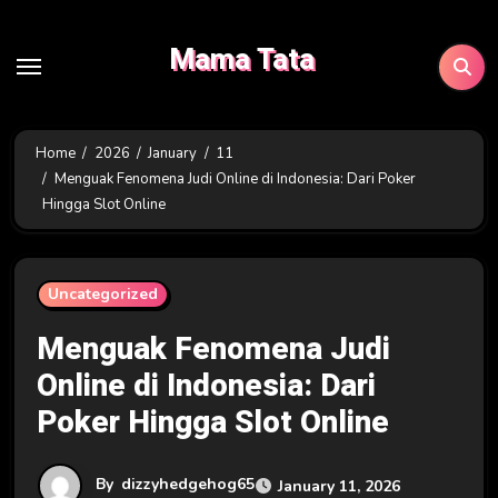
Skip
to
Mama Tata
content
Home
2026
January
11
Menguak Fenomena Judi Online di Indonesia: Dari Poker
Hingga Slot Online
Uncategorized
Menguak Fenomena Judi
Online di Indonesia: Dari
Poker Hingga Slot Online
By
dizzyhedgehog65
January 11, 2026