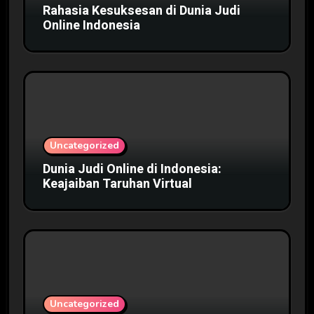
Rahasia Kesuksesan di Dunia Judi
Online Indonesia
Uncategorized
Dunia Judi Online di Indonesia:
Keajaiban Taruhan Virtual
Uncategorized