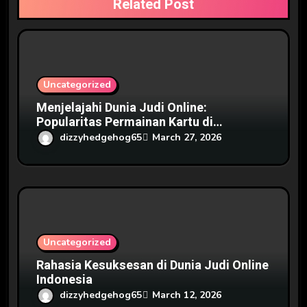
Related Post
o
n
Uncategorized
Menjelajahi Dunia Judi Online:
Popularitas Permainan Kartu di
Indonesia
dizzyhedgehog65
March 27, 2026
Uncategorized
Rahasia Kesuksesan di Dunia Judi Online
Indonesia
dizzyhedgehog65
March 12, 2026