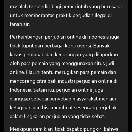
masalah tersendiri bagi pemerintah yang berusaha
untuk memberantas praktik perjudian ilegal di
tanah air.
Perkembangan perjudian online di Indonesia juga
tidak luput dari berbagai kontroversi. Banyak
kasus penipuan dan kecurangan yang dilaporkan
oleh para pemain yang menggunakan situs judi
online. Hal ini tentu merugikan para pemain dan
mencoreng citra baik industri perjudian online di
Indonesia. Selain itu, perjudian online juga
dianggap sebagai penyebab masyarakat menjadi
ketagihan dan bisa membuat seseorang terjebak
dalam lingkaran perjudian yang tidak sehat.
Meskipun demikian, tidak dapat dipungkiri bahwa