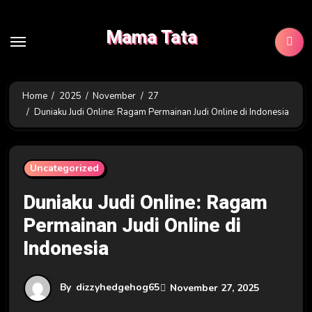
Skip
to
Mama Tata
content
Home
2025
November
27
Duniaku Judi Online: Ragam Permainan Judi Online di Indonesia
Uncategorized
Duniaku Judi Online: Ragam
Permainan Judi Online di
Indonesia
By
dizzyhedgehog65
November 27, 2025