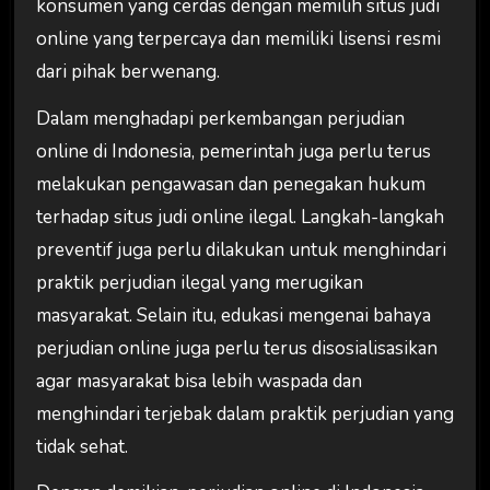
konsumen yang cerdas dengan memilih situs judi
online yang terpercaya dan memiliki lisensi resmi
dari pihak berwenang.
Dalam menghadapi perkembangan perjudian
online di Indonesia, pemerintah juga perlu terus
melakukan pengawasan dan penegakan hukum
terhadap situs judi online ilegal. Langkah-langkah
preventif juga perlu dilakukan untuk menghindari
praktik perjudian ilegal yang merugikan
masyarakat. Selain itu, edukasi mengenai bahaya
perjudian online juga perlu terus disosialisasikan
agar masyarakat bisa lebih waspada dan
menghindari terjebak dalam praktik perjudian yang
tidak sehat.